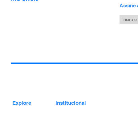
de Arte Contemporânea que integra
Assine 
ao ambiente digital algumas das
atividades da instituição.
Um
meio
de unificar nossas atividades
remotas
e tornar o IAC mais
acessível por
meio das mídias digitais.
Explore
Institucional
Cur
Acervo
Sobre o IAC
Cursos
Parceiros
O IA
Educativo
Transparência
de cu
Encontros
Apoie o IAC
fome