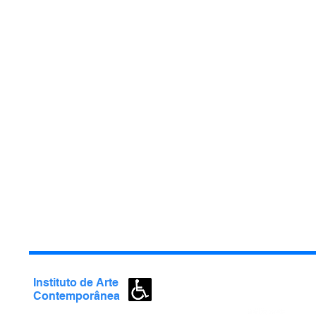
Amigos do IAC
Exposições
conh
Informações
Múltiplos
artes
Visitação
Publicações
e fo
Itens exclusivos
Agendamento
Instituto de
Arte
Contemporânea