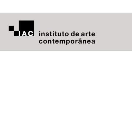
Apoie o IAC
Para que
centro de
gratuita
que envo