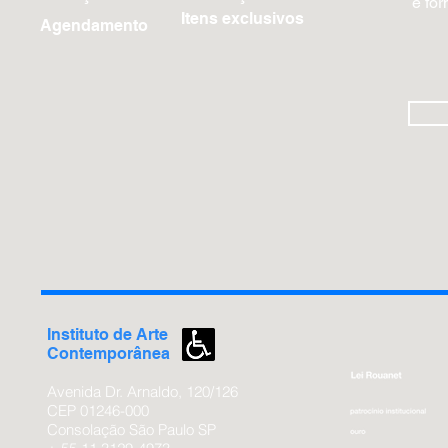
e fo
Itens exclusivos
Agendamento
Instituto de
Arte
Contemporânea
Avenida Dr. Arnaldo, 120/126
CEP 01246-000
Consolação São
Paulo SP