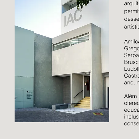
arqui
permi
desse
artíst
Amilc
Grego
Serpa
Brusc
Ludol
Castr
ano, 
Além 
ofere
educa
inclu
conse