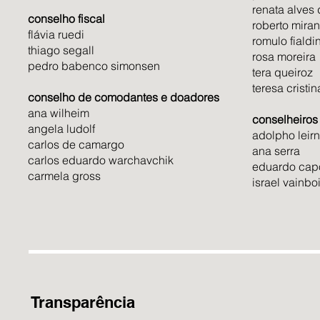
andar z
renata alves 
conselho fiscal ​
café e 
roberto miran
flávia ruedi ​
tempor
romulo fialdini
thiago segall ​
rosa moreira​
recorte
pedro babenco simonsen ​
tera queiroz​
Martins
teresa cristi
capaz d
conselho de comodantes e doadores
trabalh
ana wilheim ​
conselheiros
andar z
angela ludolf ​
adolpho leirn
Todas a
carlos de camargo ​
ana serra​
mínimo 
carlos eduardo warchavchik ​
eduardo capo
carmela gross
salas d
israel vainbo
encontr
formaç
ilumina
colabor
excluin
tempera
reprod
Transparência
pesquis