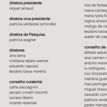
doadas 
diretora presidente ​
iole de freitas 
possibi
apoio. 
raquel arnaud ​
maria camarg
em cons
um “chá
maria lydia fi
simples
sede, 
diretora vice-presidente ​
regina silveira
da arqu
e Maril
patricia verderesi schindler ​
rodrigo de cas
ativida
Tristez
teodoro bava 
texturi
diretora de Pesquisa​
exposi
walter de cast
patricia wagner ​
volumes
docume
beleza
atendi
conselho de 
diretores ​
suporta
alfredo setuba
bolsas 
ana serra ​
para ma
ana carmen r
brasile
cristiana rebelo wiener ​
antonio wever
o que c
de pres
eduardo capozzi ​
lu rodrigues​
de um r
memóri
teodoro bava moreira ​
luiz chrysosto
descarg
mariana guar
Na part
conselho curatorial ​
max perlingei
“ao red
carla zaccagnini ​
miguel chaia​
prédio.
jacopo crivelli visconti ​
oswaldo corr
é quase
luciara ribeiro ​
patricia verde
ricardo resende ​
moduláv
pedro mendes