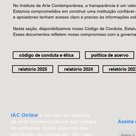
mais ne
No Instituto de Arte Contemporânea, a transparência é um valo
Estamos comprometidos em construir uma instituição confiável e
exposiç
e apoiadores tenham acesso claro e preciso às informações s
apareça
IAC e a
Nesta seção, disponibilizamos nosso Código de Conduta, Estatuto
Esses documentos refletem nosso compromisso com a governan
código de conduta e ética
política de acervo
relatório 2025
relatório 2024
relatório 202
IAC Online
é um selo do Instituto
de Arte Contemporânea que integra
Assine 
ao ambiente digital algumas das
atividades da instituição.
Um
meio