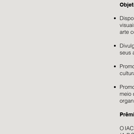
Objet
Dispo
visuai
arte 
Divulg
seus 
Promo
cultur
Promo
meio 
organ
Prêm
O IAC