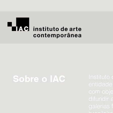
Sobre o IAC
Institut
entidade 
com obje
difundir 
galerias 