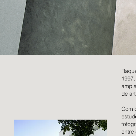
Raque
1997,
ampla
de art
Com c
estud
fotog
entre