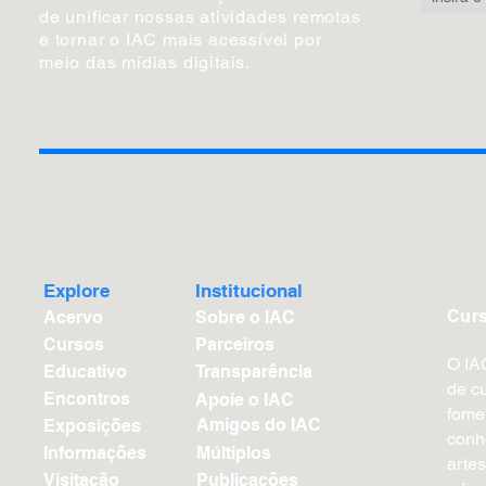
de unificar nossas atividades
remotas
e tornar o IAC mais
acessível por
meio das mídias digitais.
Explore
Institucional
Cur
Acervo
Sobre o IAC
Cursos
Parceiros
O IA
Educativo
Transparência
de cu
Encontros
Apoie o IAC
fome
Amigos do IAC
Exposições
conh
Informações
Múltiplos
artes
Visitação
Publicações