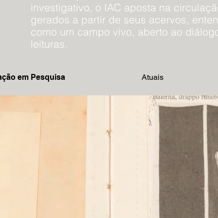
investigativo, o IAC aposta na circulaçã
gerados a partir de seus acervos, ent
como um campo vivo, aberto ao diálogo
leituras.
ação em Pesquisa
Atuais