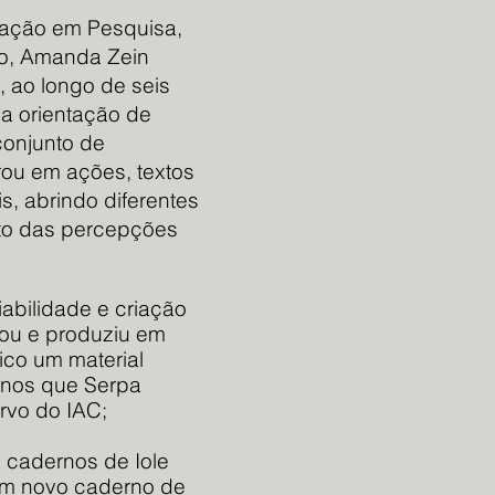
mação em Pesquisa,
ão, Amanda Zein
 ao longo de seis
a orientação de
conjunto de
ou em ações, textos
s, abrindo diferentes
to das percepções
abilidade e criação
nou e produziu em
ico um material
lunos que Serpa
rvo do IAC;
s cadernos de Iole
um novo caderno de