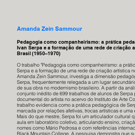
Amanda Zein Sammour
Pedagogia como companheirismo: a prática peda
Ivan Serpa e a formação de uma rede de criação ar
Brasil (1950–1970)
O trabalho "Pedagogia como companheirismo: a práti
Serpa e a formação de uma rede de criação artística n
Amanda Zein Sammour, investiga a dimensão pedagóg
Serpa, frequentemente relegada a um lugar secundári
de sua obra no modernismo brasileiro. A partir da an
conjunto inédito de 699 trabalhos de alunos de Serpa
documental do artista no acervo do Instituto de Arte 
trabalho evidencia como a prática pedagógica de Ser
marcada por relações afetivas, trocas artísticas e um
Mais do que mestre, Serpa foi um articulador cultural 
aula em laboratório coletivo, articulando ensino, criaç
nomes como Mário Pedrosa e com referências interna
Black Mountain College. A pesquisa demonstra que 