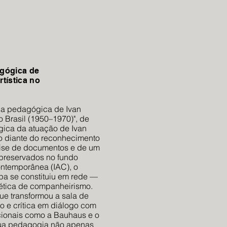
gógica de
tística no
ca pedagógica de Ivan
o Brasil (1950–1970)", de
ica da atuação de Ivan
o diante do reconhecimento
álise de documentos e de um
 preservados no fundo
Contemporânea (IAC), o
pa se constituiu em rede —
a ética de companheirismo.
que transformou a sala de
ão e crítica em diálogo com
cionais como a Bauhaus e o
sua pedagogia não apenas