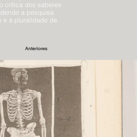
o crítica dos saberes
endendo a pesquisa
 e à pluralidade de
Anteriores