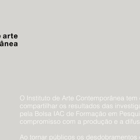
o
O Instituto de Arte Contemporânea tem 
compartilhar os resultados das investi
pela Bolsa IAC de Formação em Pesqui
compromisso com a produção e a difu
Ao tornar públicos os desdobramentos