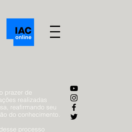
o prazer de
gações realizadas
sa, reafirmando seu
são do conhecimento.
 desse processo