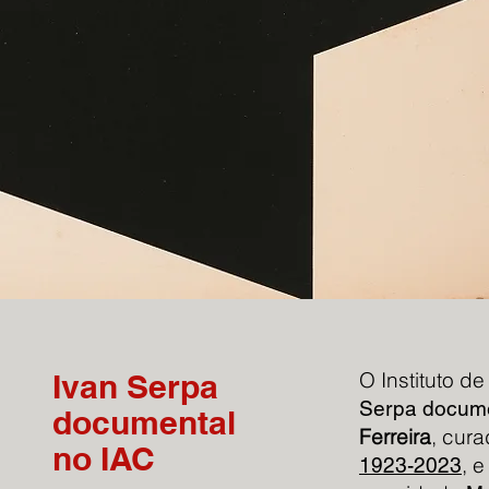
Ivan Serpa
O Instituto 
Serpa docume
documental
Ferreira
, cur
no IAC
, 
1923-2023