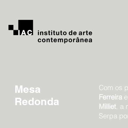
Mesa
Com os p
Ferreira
Redonda
Milliet
, a
Serpa por