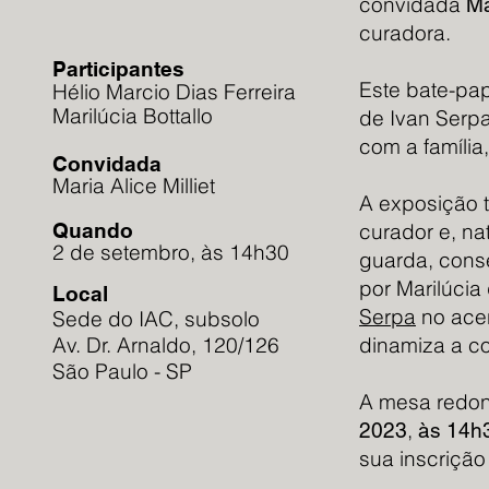
convidada
Ma
curadora.
Participantes
Este bate-pa
Hélio Marcio Dias Ferreira
Marilúcia Bottallo
de Ivan Serp
com a família,
Convidada
Maria Alice Milliet
A exposição t
Quando
curador e, na
2 de setembro, às 14h30
guarda, conse
por Marilúcia
Local
Serpa
no acer
Sede do IAC, subsolo
Av. Dr. Arnaldo, 120/126
dinamiza a co
São Paulo - SP
A mesa redon
,
2023
às 14h
sua inscrição