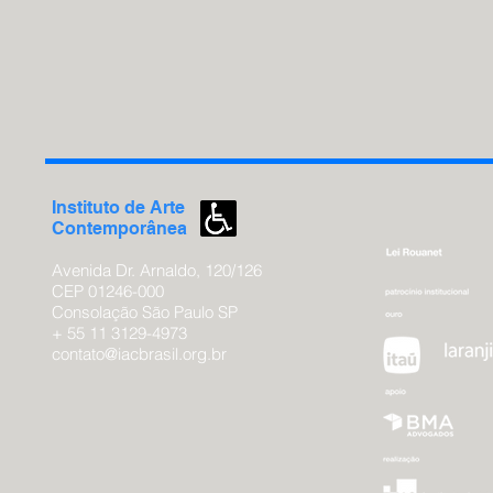
Instituto de
Arte
Contemporânea
Avenida Dr. Arnaldo, 120/126
CEP 01246-000
Consolação São
Paulo SP
+ 55 11 3129-4973
contato@iacbrasil.org.br