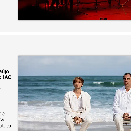
aújo
o IAC
2
do
ow
ituto.