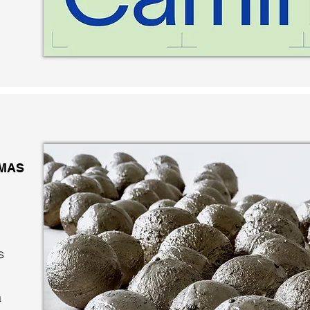
EMAS
s
a