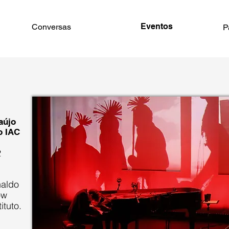
Eventos
Conversas
P
aújo
o IAC
2
naldo
ow
ituto.