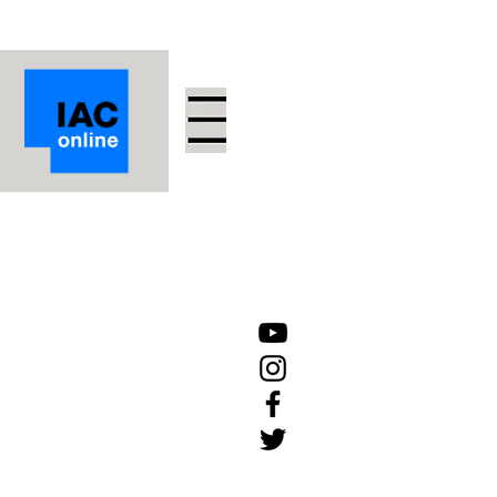
acontecem
na
plataformas
cações,
es.