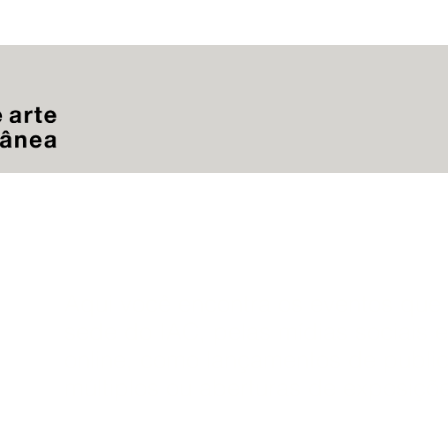
Aqui você encontra os eventos que
sede do IAC, pelas mídias
sociais e
online, como lançamentos de publi
múltiplos ou aberturas de exposiçõ