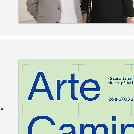
de
er