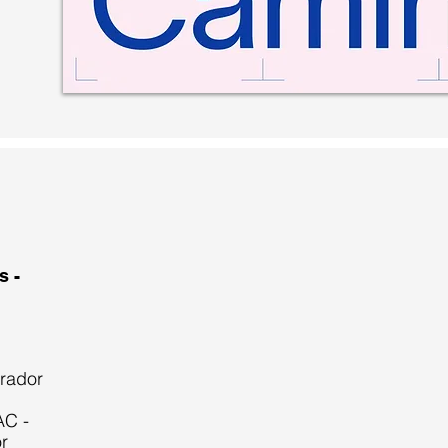
s -
urador
AC -
r