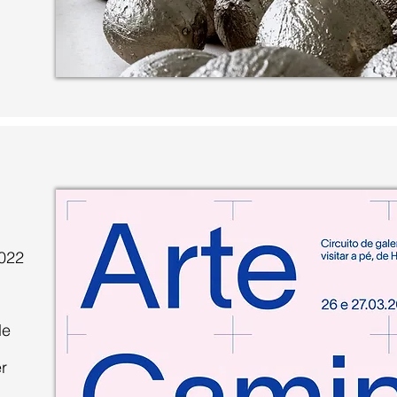
022
de
er