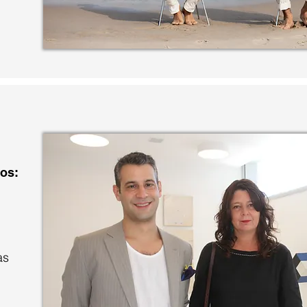
os:
as