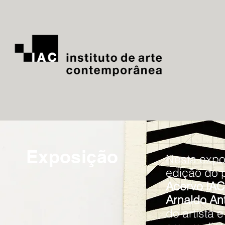
Exposição
Nesta expo
edição do 
Acervo IAC
Arnaldo An
do artista 