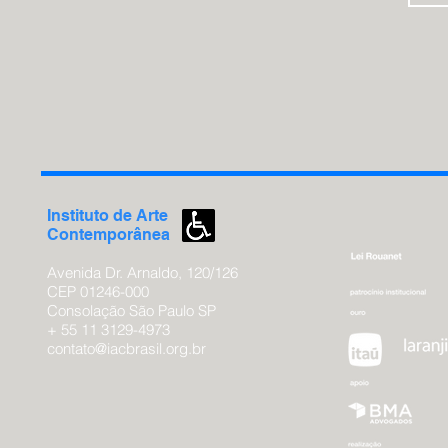
Jabuti. Família (2015). em coautoria com Tony Bellot
1985, atuou no filme Areias Escaldantes, um musical 
Em 2018, foi tema do documentário autobiográfica Com
Machado.
Instituto de
Arte
Contemporânea
Avenida Dr. Arnaldo, 120/126
CEP 01246-000
Consolação São
Paulo SP
+ 55 11 3129-4973
contato@iacbrasil.org.br