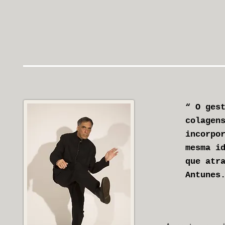
“ O ges
colagen
incorpo
mesma i
que atr
Antunes