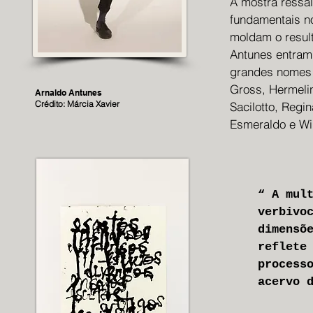
A mostra ressa
fundamentais no
moldam o resul
Antunes entram
grandes nomes 
Gross, Hermelin
Arnaldo Antunes
Crédito: Márcia Xavier
Sacilotto, Regi
Esmeraldo e Wil
“ A mul
verbivo
dimensõ
reflete
process
acervo 