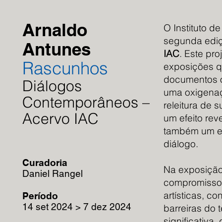
Arnaldo
O Instituto d
segunda ediç
Antunes
IAC
. Este pro
Rascunhos
exposições q
documentos ou
Diálogos
uma oxigenaç
Contemporâneos –
releitura de 
Acervo IAC
um efeito rev
também um efe
diálogo.
Curadoria
Na exposiçã
Daniel Rangel
compromisso 
artísticas, 
Período
14 set 2024 > 7 dez 2024
barreiras do 
significativa