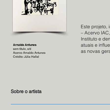
Este projeto,
– Acervo IAC,
Instituto e 
atuais e infl
Arnaldo Antunes
sem título, s/d
as novas ger
Acervo Arnaldo Antunes
Crédito: Júlia Hallal
Sobre o artista
Arnaldo Augusto Nora Antunes Filho, mais conhecid
São Paulo. Filho de uma família numerosa, ele é o qu