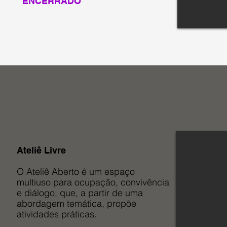
ENCERRADO
Ateliê Livre
O Ateliê Aberto é um espaço
multiuso para ocupação, convivência
e diálogo, que, a partir de uma
abordagem temática, propõe
atividades práticas.